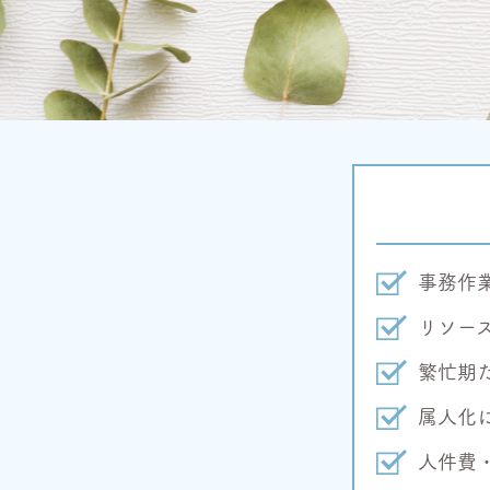
事務作
リソー
繁忙期
属人化
人件費